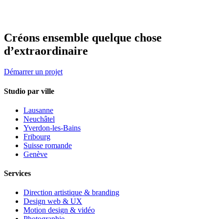
libérales en Suisse romande.
Voir tous les secteurs →
Créons ensemble quelque chose
d’extraordinaire
Démarrer un projet
Studio par ville
Lausanne
Neuchâtel
Yverdon-les-Bains
Fribourg
Suisse romande
Genève
Services
Direction artistique & branding
Design web & UX
Motion design & vidéo
Photographie