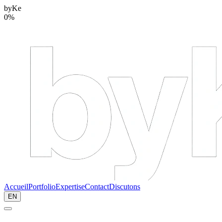
byKe
0
%
Accueil
Portfolio
Expertise
Contact
Discutons
EN
Tous les projets