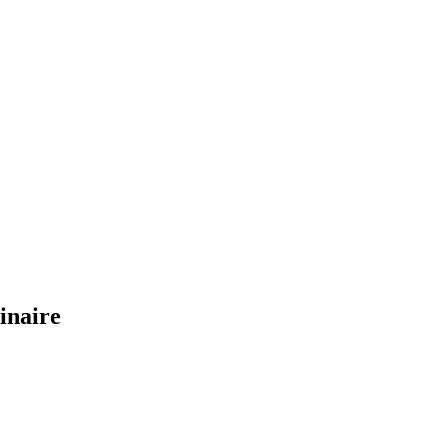
der la qualité ?
+
 ?
+
PME équivalent ?
+
inaire