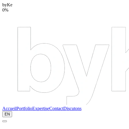
byKe
0
%
Accueil
Portfolio
Expertise
Contact
Discutons
EN
Accueil
/
Guides
/
Article