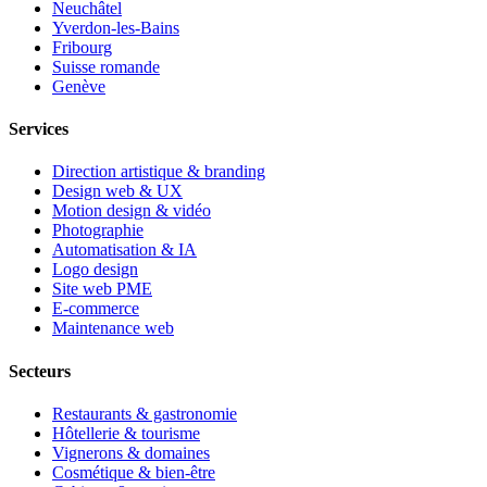
Neuchâtel
Yverdon-les-Bains
Fribourg
Suisse romande
Genève
Services
Direction artistique & branding
Design web & UX
Motion design & vidéo
Photographie
Automatisation & IA
Logo design
Site web PME
E-commerce
Maintenance web
Secteurs
Restaurants & gastronomie
Hôtellerie & tourisme
Vignerons & domaines
Cosmétique & bien-être