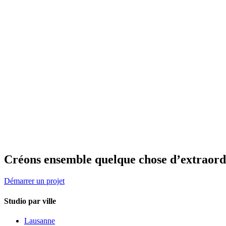
Questions fréquentes sur ce sujet
Combien de clients un freelance peut-il gérer en parallèle sans dégra
Que se passe-t-il si mon freelance arrête son activité ?
+
Une grosse agence me promet 3 spécialistes dédiés. Vrai ou bullshit
Un freelance peut-il vraiment livrer un e-commerce complexe ?
+
Combien coûte vraiment une agence vs un freelance pour un site 
Un projet à discuter ?
Premier appel offert (30 min) pour cadrer votre besoin.
WhatsApp
Décrire mon projet
Créons ensemble quelque chose d’extraord
Démarrer un projet
Studio par ville
Lausanne